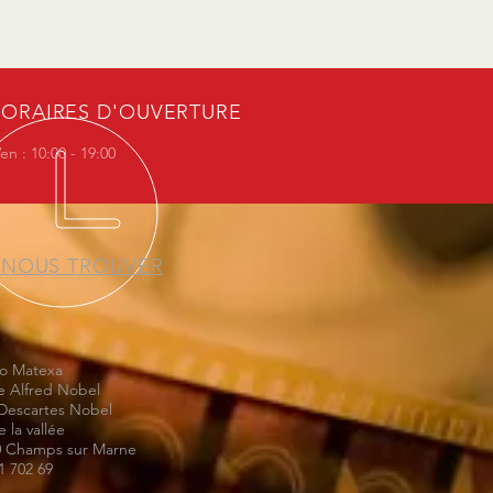
ORAIRES D'OUVERTURE
en : 10:00 - 19:00
 NOUS TROUVER
io Matexa
e Alfred Nobel
Descartes Nobel
 la vallée
0 Champs sur Marne
1 702 69