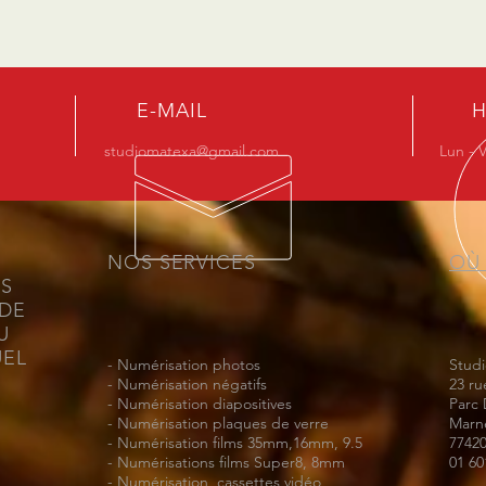
E-MAIL
H
studiomatexa@gmail.com
Lun - V
NOS SERVICES
OÙ
ES
RDE
U
UEL
- Numérisation photos
Stud
- Numérisation négatifs
23 ru
- Numérisation diapositives
Parc 
- Numérisation plaques de verre
Marne
- Numérisation films 35mm,16mm, 9.5
7742
- Numérisations films Super8, 8mm
01 60
- Numérisation cassettes vidéo